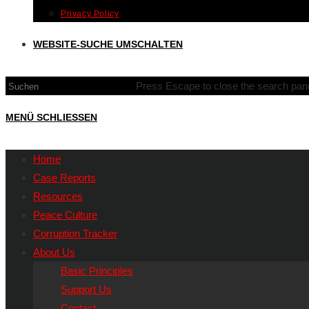
Privacy Policy
WEBSITE-SUCHE UMSCHALTEN
Press Escape to close the search pane
MENÜ
SCHLIESSEN
Home
Case Reports
Resources
Peace Culture
Corruption Tracker
About Us
Basic Principles
Support Us
Contact