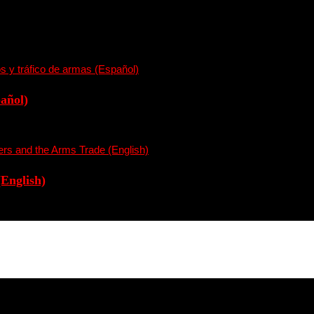
pañol)
(English)