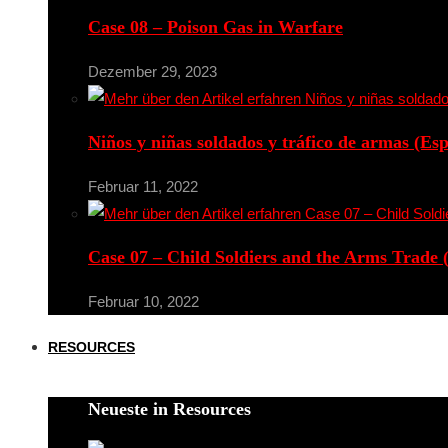
Case 08 – Poison Gas in Warfare
Dezember 29, 2023
Niños y niñas soldados y tráfico de armas (Es
Februar 11, 2022
Case 07 – Child Soldiers and the Arms Trade 
Februar 10, 2022
RESOURCES
Neueste in Resources