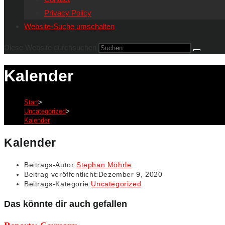
Privacy Policy
Website-Suche umschalten
Diese Website durchsuchen
Kalender
Start
>
Uncategorized
>
Kalender
Kalender
Beitrags-Autor:
Stephan Möhrle
Beitrag veröffentlicht:
Dezember 9, 2020
Beitrags-Kategorie:
Uncategorized
Das könnte dir auch gefallen